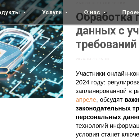
РЫНОК И ТЕХНОЛОГИИ
одукты
Услуги
О нас
Прое
Обработка 
данных с у
требований
2024-03-19 15:00
Участники онлайн-ко
2024 году: регулиров
запланированной в р
апреле
, обсудят
важ
законодательных тр
персональных данн
технологий информац
условия станет клю